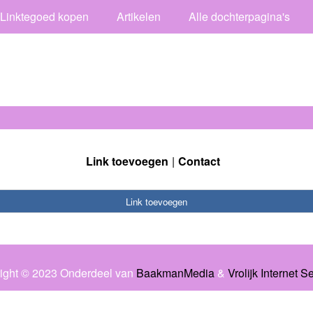
Linktegoed kopen
Artikelen
Alle dochterpagina's
Link toevoegen
Contact
Link toevoegen
ight © 2023 Onderdeel van
BaakmanMedia
&
Vrolijk Internet S