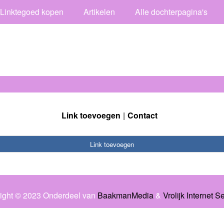
Linktegoed kopen
Artikelen
Alle dochterpagina's
Link toevoegen
Contact
Link toevoegen
ight © 2023 Onderdeel van
BaakmanMedia
&
Vrolijk Internet S